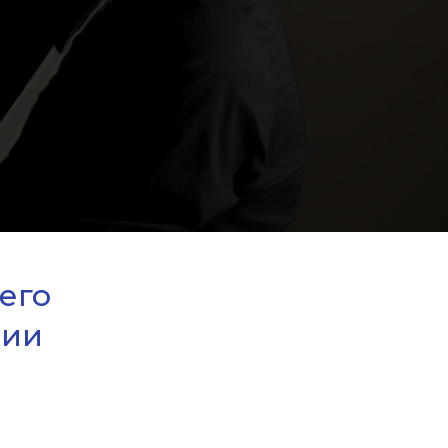
его
ции