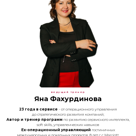
ведущий тренер
Яна Фахурдинова
23 года
в сервисе
- от операционного управления
до стратегического развития компаний;
Автор и тренер программ
по развитию сервисного интеллекта,
soft skills, управленческих навыков
Ex-операционный управляющий
гостиничных
международных и локальных проектов, 8 лет с с Marriott