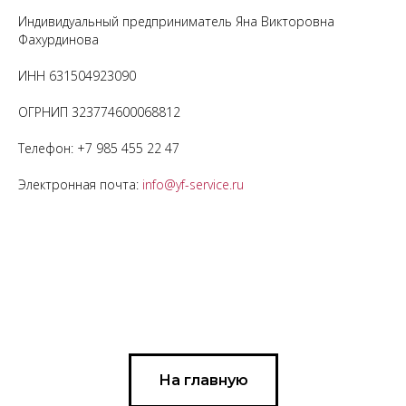
Индивидуальный предприниматель Яна Викторовна
Фахурдинова
ИНН 631504923090
ОГРНИП 323774600068812
Телефон:
+7 985 455 22 47
Электронная почта:
info@yf-service.ru
На главную