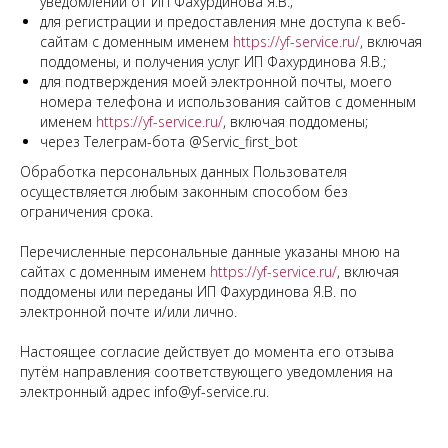
уведомлений от ИП Фахурдинова Я.В.;
для регистрации и предоставления мне доступа к веб-
сайтам с доменным именем
https://yf-service.ru/
, включая
поддомены, и получения услуг ИП Фахурдинова Я.В.;
для подтверждения моей электронной почты, моего
номера телефона и использования сайтов с доменным
именем
https://yf-service.ru/
, включая поддомены;
через Телеграм-бота @Servic_first_bot
Обработка персональных данных Пользователя
осуществляется любым законным способом без
ограничения срока.
Перечисленные персональные данные указаны мною на
сайтах с доменным именем
https://yf-service.ru/
, включая
поддомены или переданы ИП Фахурдинова Я.В. по
электронной почте и/или лично.
Настоящее согласие действует до момента его отзыва
путём направления соответствующего уведомления на
электронный адрес info@yf-service.ru.